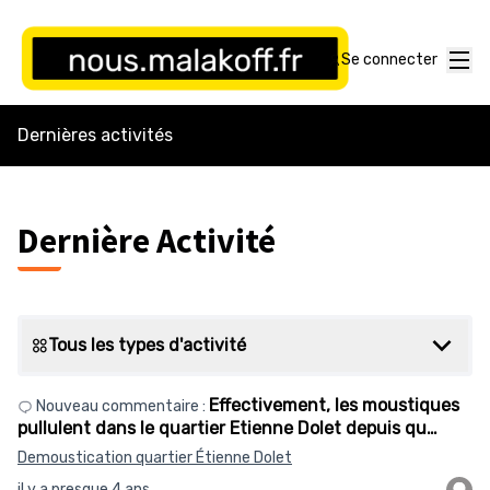
Menu
Se connecter
Dernières activités
Dernière Activité
Tous les types d'activité
Effectivement, les moustiques
Nouveau commentaire :
pullulent dans le quartier Etienne Dolet depuis qu…
Demoustication quartier Étienne Dolet
il y a presque 4 ans