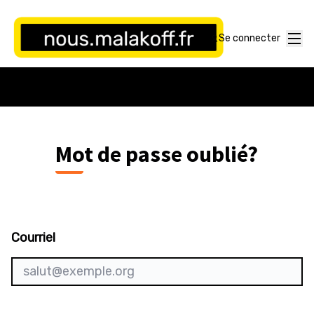
Panneau de gestion des cookies
Menu
Se connecter
Mot de passe oublié?
Courriel