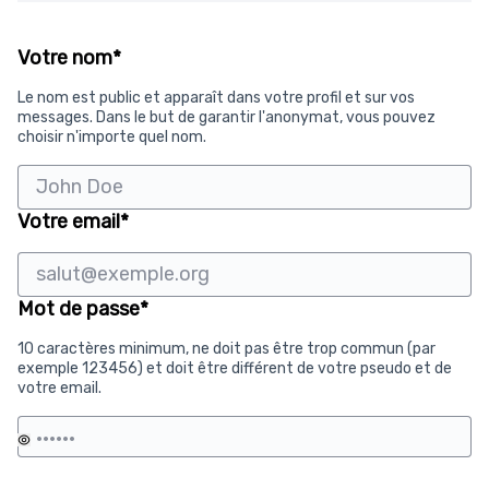
Si
vous
Champ obligatoire
Votre nom
*
êtes
humain,
Le nom est public et apparaît dans votre profil et sur vos
ignorez
messages. Dans le but de garantir l'anonymat, vous pouvez
ce
choisir n'importe quel nom.
champ
Champ obligatoire
Votre email
*
Champ obligatoire
Mot de passe
*
10 caractères minimum, ne doit pas être trop commun (par
exemple 123456) et doit être différent de votre pseudo et de
votre email.