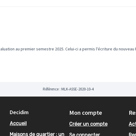
unicipales déployées dans le domaine
u Plan Mercredi et en évaluer les
 évaluation au premier semestre 2025. Celui-ci a permis l'écriture du nouveau
 les différents acteurs et actrices de
ecter au mieux les rythmes, les
s adolescents
re des propositions nouvelles et
ues éducatives municipales
t du Plan Mercredi
Référence : MLK-ASSE-2020-10-4
s Jonchère _directeur
Decidim
Mon compte
Re
oraya Loucif _coordinatrice
Accueil
Créer un compte
Act
Maisons de quartier : un
Se connecter
Re