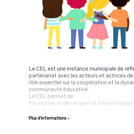
Le CEL est une instance municipale de réfl
partenariat avec les acteurs et actrices d
rôle essentiel sur la coopération et la dyn
communauté éducative.
Le CEL permet de :
Poursuivre et développer le travail engagé
éducative
Faire de l’éducation des enfants et de l’éd
Plus d'informations
locale et municipale
Élever le niveau d’exigences éducatives sur