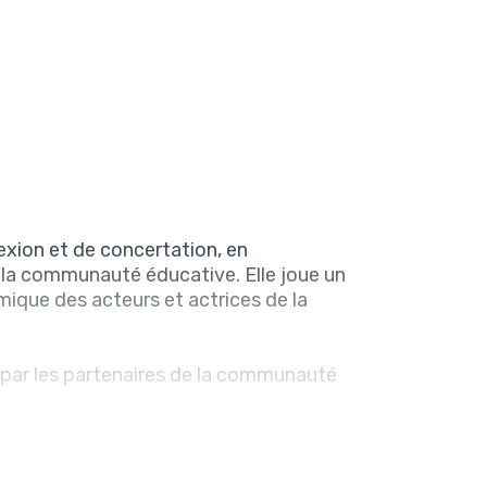
exion et de concertation, en
e la communauté éducative. Elle joue un
amique des acteurs et actrices de la
 par les partenaires de la communauté
ucation à la citoyenneté une priorité
 la ville et notamment, évaluer et faire