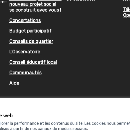
orme
e et de l'adolescence
nouveau projet social
Tél
se construit avec vous !
Op
Concertations
 Inspection Académique ou ses
Budget participatif
Conseils de quartier
L'Observatoire
s Publics Territoriaux
Conseil éducatif local
Communautés
Aide
te web
liorer la performance et les contenus du site. Les cookies nous perme
lisés à partir de nos canaux de médias sociaux.