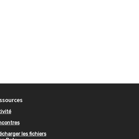
ssources
ivité
ncontres
écharger les fichiers