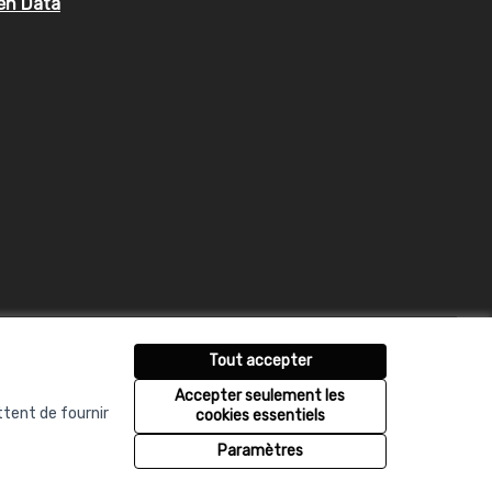
en Data
Tout accepter
Accepter seulement les
ttent de fournir
cookies essentiels
Licence Creative Co
(Lien externe)
Paramètres