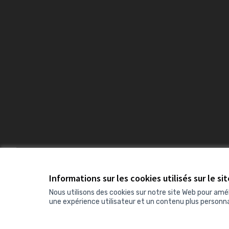
Conditions d'utilisation
Paramètres des cookies
Informations sur les cookies utilisés sur le si
Nous utilisons des cookies sur notre site Web pour amé
une expérience utilisateur et un contenu plus personna
(Lien externe)
Site réalisé grâce au
logiciel libre Decidim
.
(Lien externe)