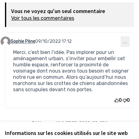
Vous ne voyez qu'un seul commentaire
Voir tous les commentaires
Sophie Pène
09/10/2022 17:12
…
Commentaire 107 (réponse au commentaire 106)
Merci, c’est bien l’idée. Pas implorer pour un
aménagement urbain, s’inviter pour embellir cet
humble espace, renforcer la proximité de
voisinage dont nous avons tous besoin et soigner
notre rue en commun. Alors qu’aujourd’hui nous
marchons sur les crottes de chiens abandonnées
sans scrupules devant nos portes.
0
0
Référence : MLK-PROP-2022-07-274
Numéro de version 1
(sur 1)
voir les autres versions
Informations sur les cookies utilisés sur le site web
Vérifiez l'empreinte numérique