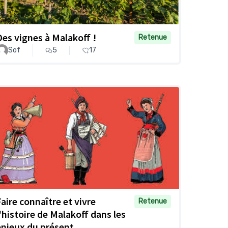
Des vignes à Malakoff !
Retenue
Sof
5
17
Faire connaître et vivre
Retenue
l'histoire de Malakoff dans les
enjeux du présent