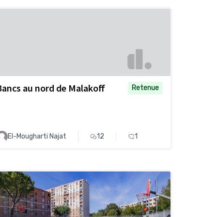
Bancs au nord de Malakoff
Retenue
El-Mougharti Najat
12
1