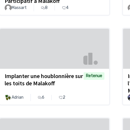
Participatif à Malakoff
Massart
8
4
Implanter une houblonnière sur
Retenue
les toits de Malakoff
Adrian
6
2