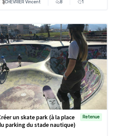
CHEVRIER Vincent
8
1
Créer un skate park (à la place
Retenue
du parking du stade nautique)