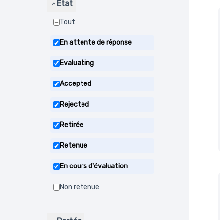
État
Tout
En attente de réponse
Evaluating
Accepted
Rejected
Retirée
Retenue
En cours d'évaluation
Non retenue