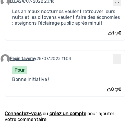
ELLA
24/07/2022 23:16
…
Commentaire 72
Les animaux nocturnes veulent retrouver leurs
nuits et les citoyens veulent faire des économies
: eteignons l'éclairage public après minuit.
1
0
Pepin taverny
25/07/2022 11:04
…
Commentaire 74
Pour
Bonne initiative !
0
0
Connectez-vous
ou
créez un compte
pour ajouter
votre commentaire.