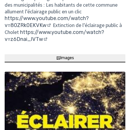
des municipalités : Les habitants de cette commune
allument l’éclairage public en un clic
https://www.youtube.com/watch?
Extinction de l’éclairage public à
v=80ZRk0EKVKw
(Lien externe)
Cholet
https://www.youtube.com/watch?
v=z6Dnai_lVTw
(Lien externe)
Images