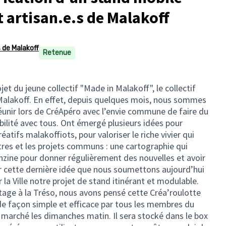
t artisan.e.s de Malakoff
s de Malakoff
Retenue
jet du jeune collectif "Made in Malakoff", le collectif
e Malakoff. En effet, depuis quelques mois, nous sommes
éunir lors de CréApéro avec l’envie commune de faire du
ibilité avec tous. Ont émergé plusieurs idées pour
tifs malakoffiots, pour valoriser le riche vivier qui
ntres et les projets communs : une cartographie qui
anzine pour donner régulièrement des nouvelles et avoir
ur cette dernière idée que nous soumettons aujourd’hui
 la Ville notre projet de stand itinérant et modulable.
tage à la Tréso, nous avons pensé cette Créa’roulotte
 de façon simple et efficace par tous les membres du
e marché les dimanches matin. Il sera stocké dans le box