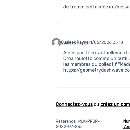
Je trouve cette idée intéress
Qualeek Payne
11/06/2026 05:18
Commentaire 975
Aidés par Théo, actuellement 
Créa’roulotte comme un outil ut
les membres du collectif "Mad
https://geometrydashwave.c
Connectez-vous
ou
créez un com
Référence : MLK-PROP-
Num
2022-07-235
vo