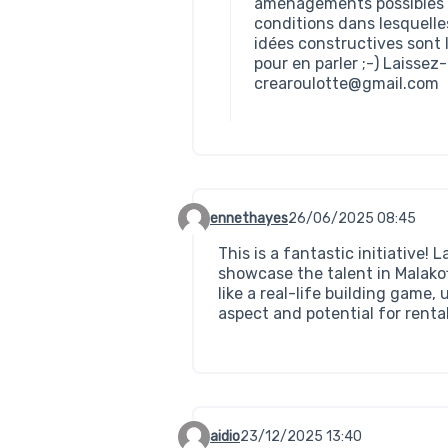
aménagements possibles e
conditions dans lesquelles
idées constructives sont
pour en parler ;-) Laissez
crearoulotte@gmail.com
ennethayes
26/06/2025 08:45
Commentaire 431
This is a fantastic initiative!
showcase the talent in Malakoff
like a real-life building game
aspect and potential for renta
aidio
23/12/2025 13:40
Commentaire 759