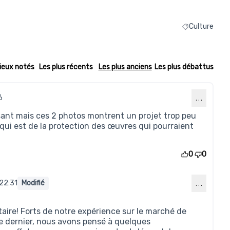
Culture
Filtrer les résu
ieux notés
Les plus récents
Les plus anciens
Les plus débattus
6
…
ssant mais ces 2 photos montrent un projet trop peu
qui est de la protection des œuvres qui pourraient
0
0
22:31
Modifié
…
mmentaire 155)
ire! Forts de notre expérience sur le marché de
e dernier, nous avons pensé à quelques