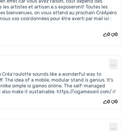
n effet car vous avez raison, tout dépend des
 les artistes et artisan.e.s exposeront! Toutes les
 les bienvenues, on vous attend au prochain CréApéro
-nous vos coordonnées pour être averti par mail ici :
0
0
…
 La Créa’roulotte sounds like a wonderful way to
. The idea of a mobile, modular stand is genius. It's
, unlike simple io games online. The self-managed
l also make it sustainable.
https://iogamesonl.com/
(Lien ex
0
0
…