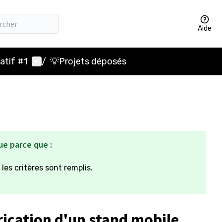
Aide
Menu utilisateur
atif #1
/
💡Projets déposés
ue parce que :
 les critères sont remplis.
rication d'un stand mobile