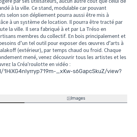
éré par ses utilisateurs, aucun autre coût que celui de
ndé à la ville. Ce stand, modulable car pouvant
ants selon son dépliement pourra aussi être mis à
râce à un système de location. Il pourra être tracté par
ute la ville. Il sera fabriqué à et par La Tréso en
 artisans membres du collectif. En bois principalement et
esoins d’un tel outil pour exposer des œuvres d’arts à
Malakoff (extérieur), par temps chaud ou froid. Chaque
ndement mené, venez découvrir tous les artistes et les
ouvrez la Créa'roulotte en vidéo :
le/d/1HiXG4nIyrryp719m-_xKw-s6GapcSkuZ/view?
Images