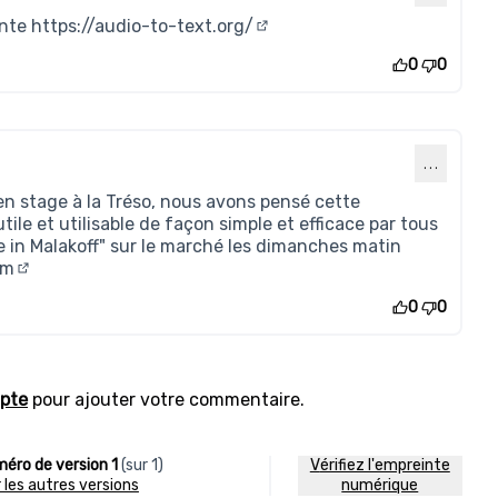
ante
https://audio-to-text.org/
(Lien externe)
0
0
…
en stage à la Tréso, nous avons pensé cette
ile et utilisable de façon simple et efficace par tous
e in Malakoff" sur le marché les dimanches matin
om
(Lien externe)
0
0
pte
pour ajouter votre commentaire.
éro de version 1
(sur 1)
Vérifiez l'empreinte
ir les autres versions
numérique