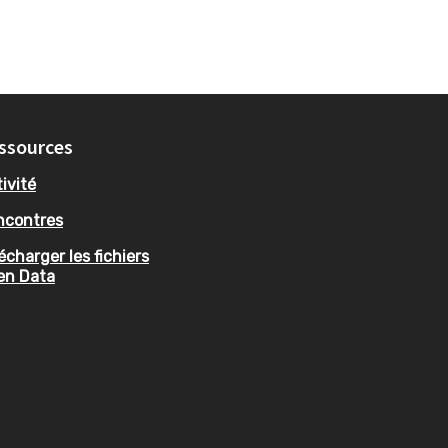
ssources
ivité
ncontres
écharger les fichiers
en Data