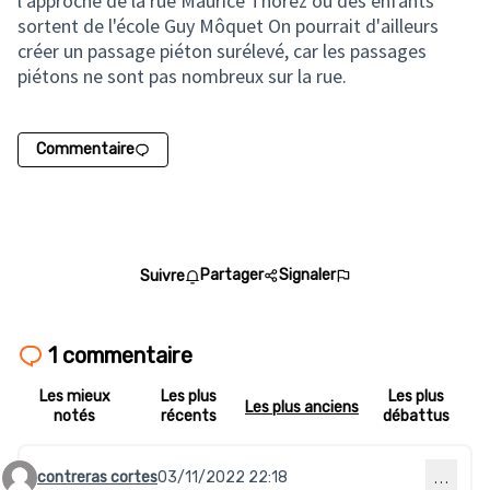
l'approche de la rue Maurice Thorez où des enfants
sortent de l'école Guy Môquet On pourrait d'ailleurs
créer un passage piéton surélevé, car les passages
piétons ne sont pas nombreux sur la rue.
Commentaire
Partager
Signaler
Suivre
1 commentaire
Les mieux
Les plus
Les plus
Les plus anciens
notés
récents
débattus
contreras cortes
03/11/2022 22:18
…
Commentaire 133