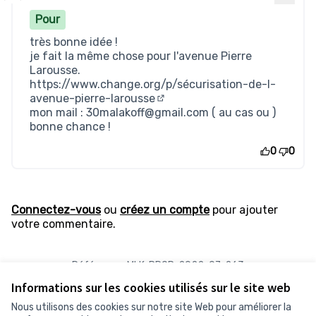
Pour
très bonne idée !
je fait la même chose pour l'avenue Pierre
Larousse.
https://www.change.org/p/sécurisation-de-l-
avenue-pierre-larousse
(Lien externe)
mon mail : 30malakoff@gmail.com ( au cas ou )
bonne chance !
0
0
Connectez-vous
ou
créez un compte
pour ajouter
votre commentaire.
Référence : MLK-PROP-2022-07-263
Numéro de version 1
(sur 1)
voir les autres versions
Informations sur les cookies utilisés sur le site web
Vérifiez l'empreinte numérique
Nous utilisons des cookies sur notre site Web pour améliorer la