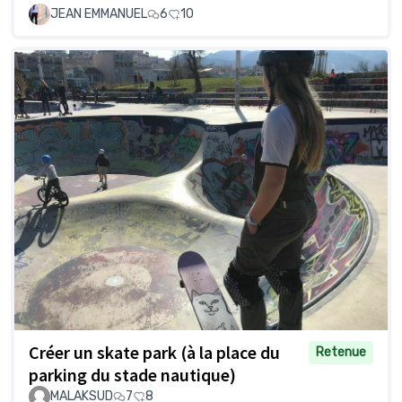
JEAN EMMANUEL
6
10
Créer un skate park (à la place du
Retenue
parking du stade nautique)
MALAKSUD
7
8