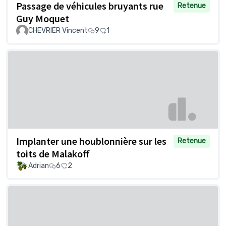
Passage de véhicules bruyants rue
Retenue
Guy Moquet
CHEVRIER Vincent
9
1
Implanter une houblonnière sur les
Retenue
toits de Malakoff
Adrian
6
2