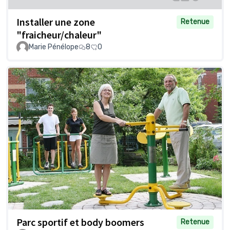
Installer une zone
Retenue
"fraicheur/chaleur"
Marie Pénélope
8
0
Parc sportif et body boomers
Retenue