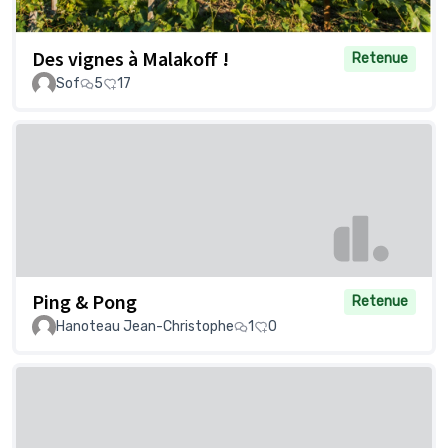
Des vignes à Malakoff !
Retenue
Sof
5
17
Ping & Pong
Retenue
Hanoteau Jean-Christophe
1
0