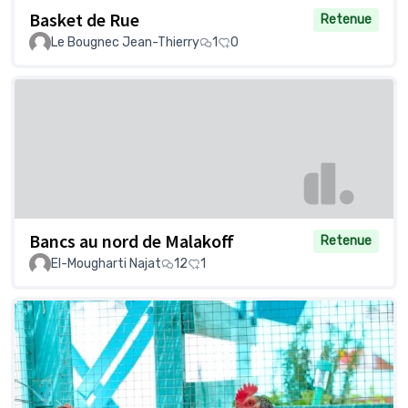
Basket de Rue
Retenue
Le Bougnec Jean-Thierry
1
0
Bancs au nord de Malakoff
Retenue
El-Mougharti Najat
12
1