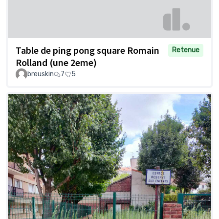
Table de ping pong square Romain
Retenue
Rolland (une 2eme)
breuskin
7
5