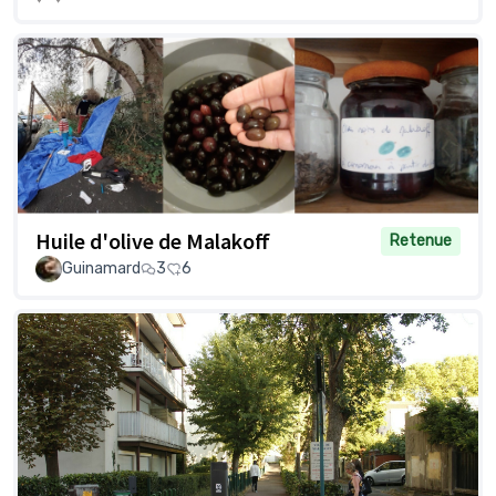
Huile d'olive de Malakoff
Retenue
Guinamard
3
6