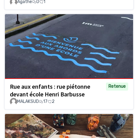
Agathe
0
1
Rue aux enfants : rue piétonne
Retenue
devant école Henri Barbusse
MALAKSUD
17
2