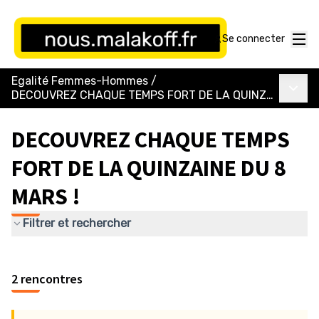
Menu
Se connecter
Egalité Femmes-Hommes
/
Menu p
DECOUVREZ CHAQUE TEMPS FORT DE LA QUINZAINE DU 8 MARS !
DECOUVREZ CHAQUE TEMPS
FORT DE LA QUINZAINE DU 8
MARS !
Filtrer et rechercher
Passer la carte
©
contributors
Leaflet
|
OpenStreetMap
L'élément suivant est une carte qui présente les éléments 
+
2 rencontres
−