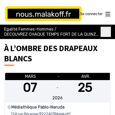
Menu
Se connecter
Egalité Femmes-Hommes
/
Menu p
DECOUVREZ CHAQUE TEMPS FORT DE LA QUINZAINE DU 8 MARS !
À L’OMBRE DES DRAPEAUX
BLANCS
MARS
AVR.
-
07
25
-
2026
Médiathèque Pablo-Neruda
[24 rue Béranger][92240][Malakoff]