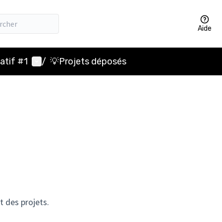
Aide
Menu utilisateur
atif #1
/
💡Projets déposés
t des projets.