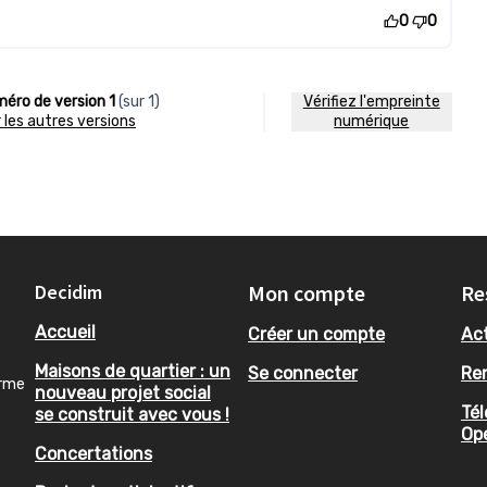
0
0
éro de version 1
(sur 1)
Vérifiez l'empreinte
ir les autres versions
numérique
Decidim
Mon compte
Re
Accueil
Créer un compte
Act
Maisons de quartier : un
Se connecter
Re
orme
nouveau projet social
Tél
se construit avec vous !
Op
Concertations