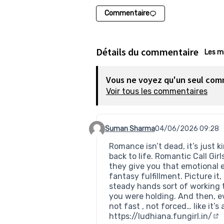
Commentaire
Détails du commentaire
Les m
Vous ne voyez qu'un seul com
Voir tous les commentaires
Suman Sharma
04/06/2026 09:28
Commentaire 970
Romance isn’t dead, it’s just k
back to life. Romantic Call Gi
they give you that emotional 
fantasy fulfillment. Picture it
steady hands sort of working 
you were holding. And then, ev
not fast , not forced… like it’s
https://ludhiana.fungirl.in/
(Li