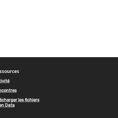
ssources
ivité
ncontres
écharger les fichiers
en Data