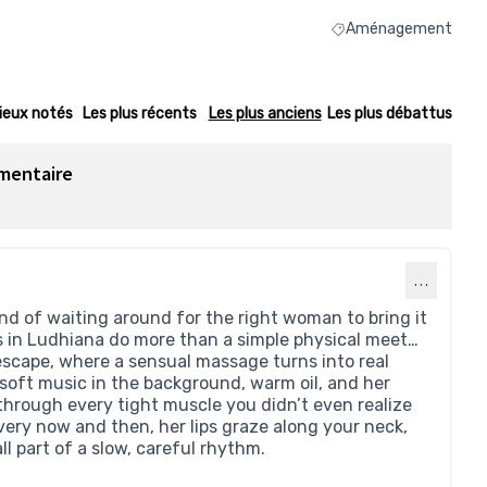
Aménagement
Filtrer les résultats 
ieux notés
Les plus récents
Les plus anciens
Les plus débattus
mentaire
…
ind of waiting around for the right woman to bring it
rls in Ludhiana do more than a simple physical meet…
escape, where a sensual massage turns into real
, soft music in the background, warm oil, and her
through every tight muscle you didn’t even realize
ery now and then, her lips graze along your neck,
 all part of a slow, careful rhythm.
en externe)