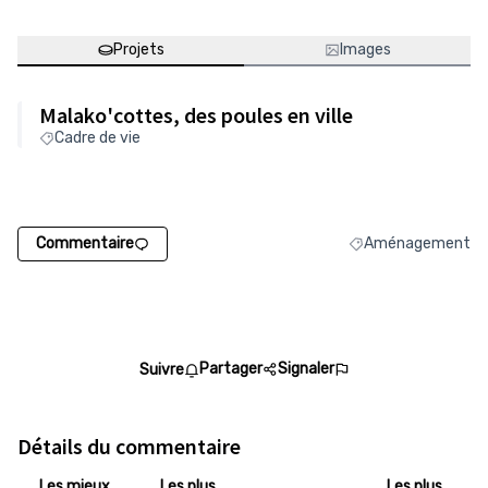
Projets
Images
Malako'cottes, des poules en ville
Cadre de vie
Commentaire
Aménagement
Filtrer les résulta
Partager
Signaler
Suivre
Détails du commentaire
Les mieux
Les plus
Les plus