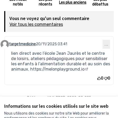
Les plus anciens
notés
récents
débattus
Vous ne voyez qu'un seul commentaire
Voir tous les commentaires
targetmedicine
20/11/2025 03:41
…
Commentaire 635
lien direct avec l’école Jean Jaurès et le centre
de loisirs, ateliers pédagogiques pour sensibiliser
les enfants à l’alimentation durable et au soin des
animaux.
https://melonplayground.io
(Lien externe)
0
0
Référence : MLK-PROP-2022-07-275
Numéro de version 1
(sur 1)
voir les autres versions
Informations sur les cookies utilisés sur le site web
Vérifiez l'empreinte numérique
Nous utilisons des cookies sur notre site Web pour améliorer la