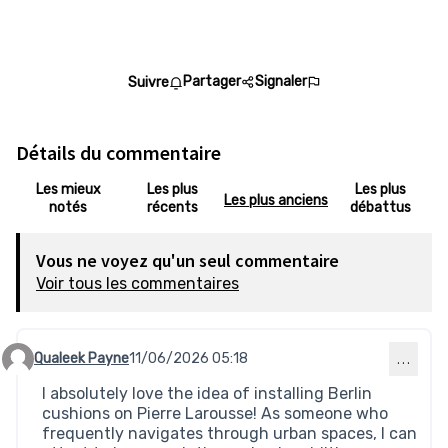
Partager
Signaler
Suivre
Détails du commentaire
Les mieux
Les plus
Les plus
Les plus anciens
notés
récents
débattus
Vous ne voyez qu'un seul commentaire
Voir tous les commentaires
Qualeek Payne
11/06/2026 05:18
…
Commentaire 974
I absolutely love the idea of installing Berlin
cushions on Pierre Larousse! As someone who
frequently navigates through urban spaces, I can