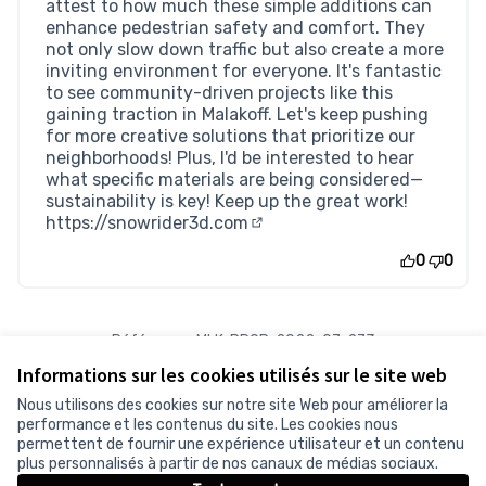
attest to how much these simple additions can
enhance pedestrian safety and comfort. They
not only slow down traffic but also create a more
inviting environment for everyone. It's fantastic
to see community-driven projects like this
gaining traction in Malakoff. Let's keep pushing
for more creative solutions that prioritize our
neighborhoods! Plus, I'd be interested to hear
what specific materials are being considered—
sustainability is key! Keep up the great work!
https://snowrider3d.com
(Lien externe)
0
0
Référence : MLK-PROP-2022-07-273
Numéro de version 2
(sur 2)
voir les autres versions
Informations sur les cookies utilisés sur le site web
Vérifiez l'empreinte numérique
Nous utilisons des cookies sur notre site Web pour améliorer la
performance et les contenus du site. Les cookies nous
permettent de fournir une expérience utilisateur et un contenu
Conditions d'utilisation
plus personnalisés à partir de nos canaux de médias sociaux.
Paramètres des cookies