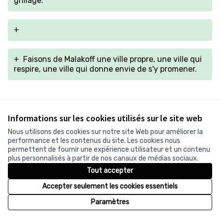
grillage.
+
+
Faisons de Malakoff une ville propre, une ville qui
respire, une ville qui donne envie de s'y promener.
Version 1 de 1
Informations sur les cookies utilisés sur le site web
Nous utilisons des cookies sur notre site Web pour améliorer la
performance et les contenus du site. Les cookies nous
permettent de fournir une expérience utilisateur et un contenu
Conditions d'utilisation
plus personnalisés à partir de nos canaux de médias sociaux.
Paramètres des cookies
Tout accepter
Accepter seulement les cookies essentiels
Licence Cr
(Lien exter
Paramètres
(Lien externe)
Site réalisé grâce au
logiciel libre Decidim
.
(Lien externe)