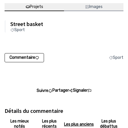
Projets
Images
Street basket
Sport
Commentaire
Sport
Filtrer les
Partager
Signaler
Suivre
Détails du commentaire
Les mieux
Les plus
Les plus
Les plus anciens
notés
récents
débattus