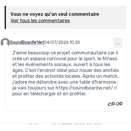
Vous ne voyez qu'un seul commentaire
Voir tous les commentaires
SoundBoardW Net
04/07/2026 10:20
…
Commentaire 1016
J'aime beaucoup ce projet communautaire car il
crée un espace convivial pour le sport, le fitness
et les événements sociaux, ouvert à tous les
âges. C'est l'endroit idéal pour nouer des amitiés
et profiter des activités locales. Après un match,
j'adore me détendre avec une table d'harmonie ;
je vais toujours sur
https://soundboardw.net/
(Lien ex
pour en télécharger et en profiter.
0
0
Référence : MLK-PROP-2022-07-249
Numéro de version 1
(sur 1)
voir les autres versions