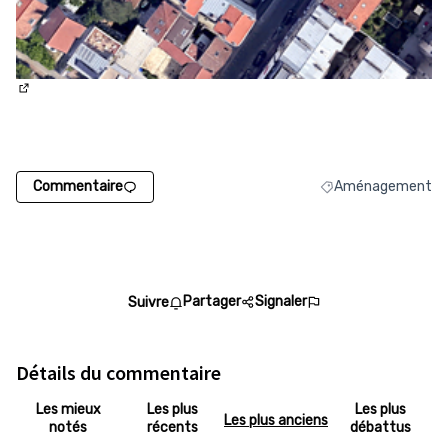
(Lien externe)
Commentaire
Aménagement
Filtrer les résulta
Partager
Signaler
Suivre
Détails du commentaire
Les mieux
Les plus
Les plus
Les plus anciens
notés
récents
débattus