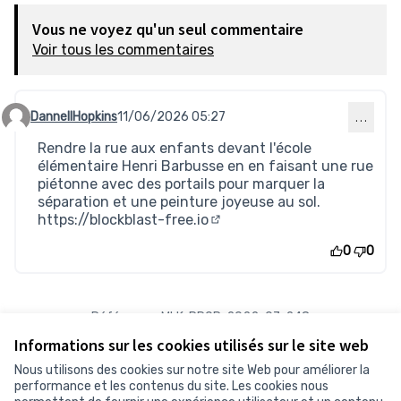
Vous ne voyez qu'un seul commentaire
Voir tous les commentaires
DannellHopkins
11/06/2026 05:27
…
Commentaire 977
Rendre la rue aux enfants devant l'école
élémentaire Henri Barbusse en en faisant une rue
piétonne avec des portails pour marquer la
séparation et une peinture joyeuse au sol.
https://blockblast-free.io
(Lien externe)
0
0
Référence : MLK-PROP-2022-07-248
Numéro de version 1
(sur 1)
voir les autres versions
Informations sur les cookies utilisés sur le site web
Vérifiez l'empreinte numérique
Nous utilisons des cookies sur notre site Web pour améliorer la
performance et les contenus du site. Les cookies nous