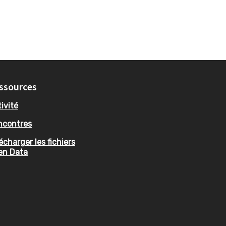
ssources
ivité
ncontres
écharger les fichiers
en Data