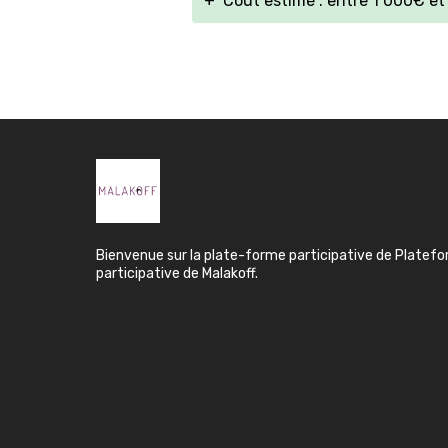
+
Coût estimé : entre 1 000€ e
Bienvenue sur la plate-forme participative de Platef
participative de Malakoff.