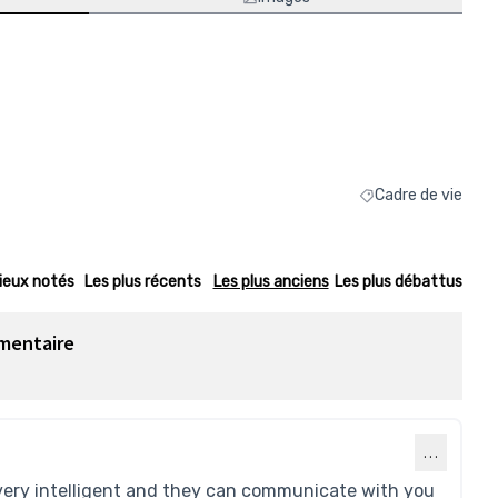
Cadre de vie
Filtrer les résultats
ieux notés
Les plus récents
Les plus anciens
Les plus débattus
mentaire
…
o very intelligent and they can communicate with you