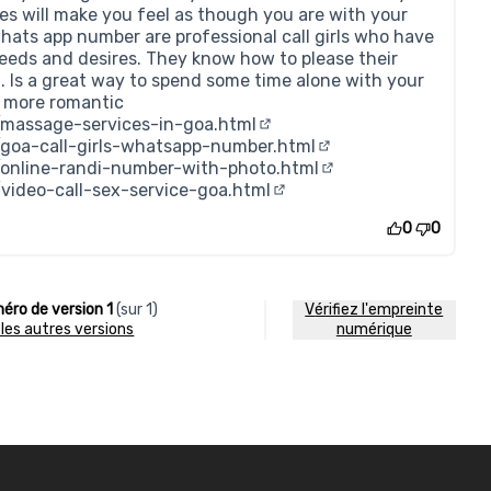
nes will make you feel as though you are with your
 whats app number are professional call girls who have
eeds and desires. They know how to please their
t. Is a great way to spend some time alone with your
t more romantic
/massage-services-in-goa.html
(Lien externe)
/goa-call-girls-whatsapp-number.html
(Lien externe)
/online-randi-number-with-photo.html
(Lien externe)
/video-call-sex-service-goa.html
(Lien externe)
0
0
éro de version 1
(sur 1)
Vérifiez l'empreinte
r les autres versions
numérique