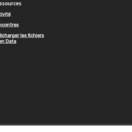
ssources
ivité
ncontres
écharger les fichiers
en Data