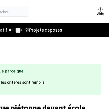
Aide
Menu utilisateur
atif #1
/
💡Projets déposés
ue parce que :
 les critères sont remplis.
rue piétonne devant école