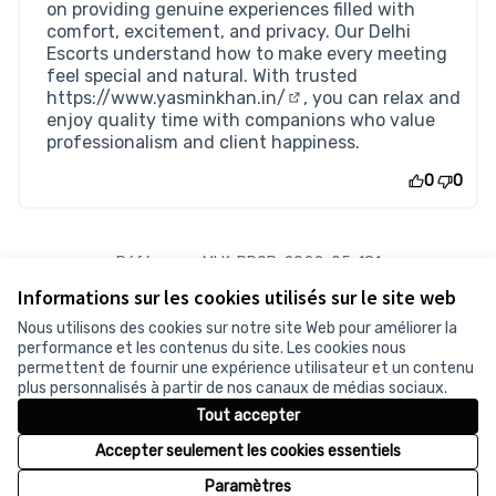
on providing genuine experiences filled with
comfort, excitement, and privacy. Our Delhi
Escorts understand how to make every meeting
feel special and natural. With trusted
https://www.yasminkhan.in/
, you can relax and
(Lien externe)
enjoy quality time with companions who value
professionalism and client happiness.
0
0
Référence : MLK-PROP-2022-05-181
Numéro de version 1
(sur 1)
voir les autres versions
Informations sur les cookies utilisés sur le site web
Vérifiez l'empreinte numérique
Nous utilisons des cookies sur notre site Web pour améliorer la
performance et les contenus du site. Les cookies nous
permettent de fournir une expérience utilisateur et un contenu
Conditions d'utilisation
plus personnalisés à partir de nos canaux de médias sociaux.
Paramètres des cookies
Tout accepter
Accepter seulement les cookies essentiels
Licence Cr
(Lien exter
Paramètres
(Lien externe)