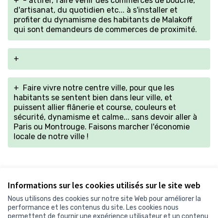
+
- attirer, faire venir des commerces de bouche,
d'artisanat, du quotidien etc... à s'installer et
profiter du dynamisme des habitants de Malakoff
qui sont demandeurs de commerces de proximité.
+
+
Faire vivre notre centre ville, pour que les
habitants se sentent bien dans leur ville, et
puissent allier flânerie et course, couleurs et
sécurité, dynamisme et calme... sans devoir aller à
Paris ou Montrouge. Faisons marcher l'économie
locale de notre ville !
Version 1 de 1
Informations sur les cookies utilisés sur le site web
Nous utilisons des cookies sur notre site Web pour améliorer la
performance et les contenus du site. Les cookies nous
permettent de fournir une expérience utilisateur et un contenu
Conditions d'utilisation