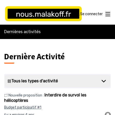
Menu
Se connecter
Dernières activités
Dernière Activité
Tous les types d'activité
Interdire de survol les
Nouvelle proposition :
hélicoptères
Budget participatif #1
il y a environ 4 ans