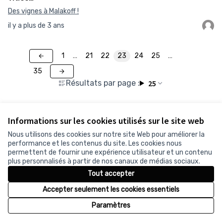
Des vignes à Malakoff !
il y a plus de 3 ans
1
…
21
22
23
24
25
…
35
Résultats par page :
25
Informations sur les cookies utilisés sur le site web
Nous utilisons des cookies sur notre site Web pour améliorer la
performance et les contenus du site. Les cookies nous
permettent de fournir une expérience utilisateur et un contenu
Conditions d'utilisation
plus personnalisés à partir de nos canaux de médias sociaux.
Paramètres des cookies
Tout accepter
Accepter seulement les cookies essentiels
Licence Cr
(Lien exter
Paramètres
(Lien externe)
Site réalisé grâce au
logiciel libre Decidim
.
(Lien externe)