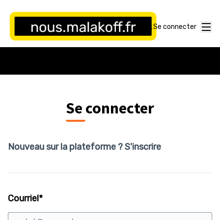
Panneau de gestion des cookies
Menu
Se connecter
Se connecter
Nouveau sur la plateforme ?
S'inscrire
Champ obligatoire
Courriel
*