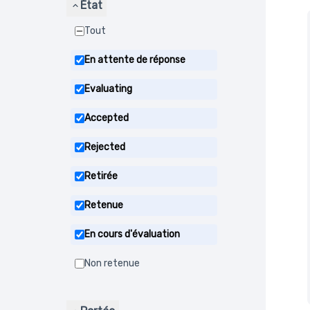
État
Tout
En attente de réponse
Evaluating
Accepted
Rejected
Retirée
Retenue
En cours d'évaluation
Non retenue