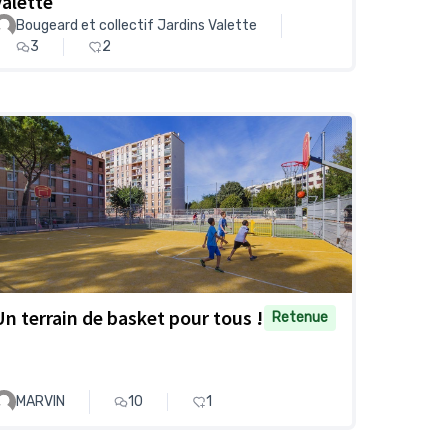
Valette
Bougeard et collectif Jardins Valette
3
2
Un terrain de basket pour tous !
Retenue
MARVIN
10
1