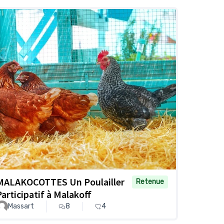
MALAKOCOTTES Un Poulailler
Retenue
Participatif à Malakoff
Massart
8
4