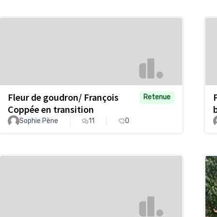
Fleur de goudron/ François
Retenue
Coppée en transition
Sophie Pène
11
0