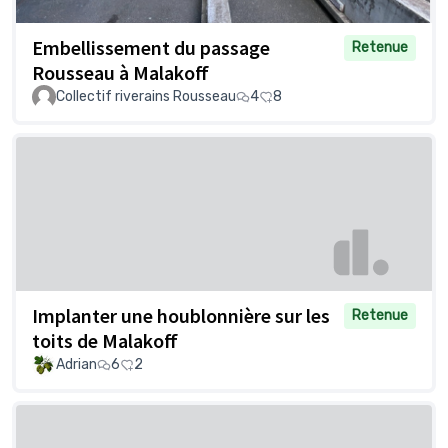
Embellissement du passage
Retenue
Rousseau à Malakoff
Collectif riverains Rousseau
4
8
Implanter une houblonnière sur les
Retenue
toits de Malakoff
Adrian
6
2