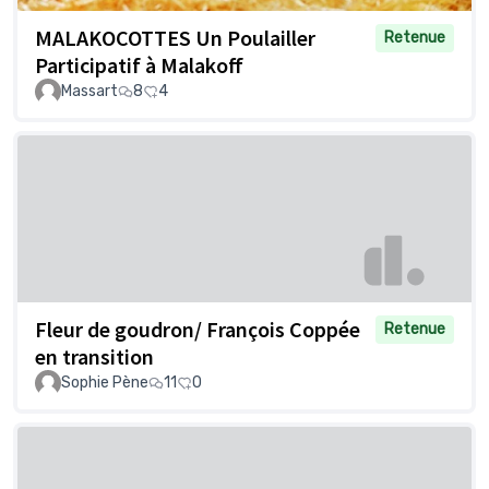
MALAKOCOTTES Un Poulailler
Retenue
Participatif à Malakoff
Massart
8
4
Fleur de goudron/ François Coppée
Retenue
en transition
Sophie Pène
11
0