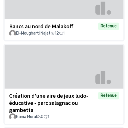
Bancs au nord de Malakoff
Retenue
El-Mougharti Najat
12
1
Création d'une aire de jeux ludo-
Retenue
éducative - parc salagnac ou
gambetta
Rania Meral
0
1