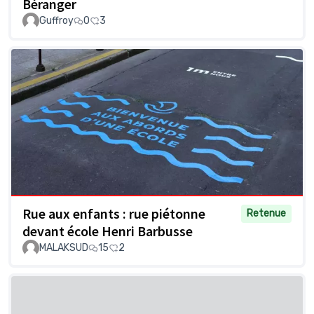
Béranger
Guffroy
0
3
Rue aux enfants : rue piétonne
Retenue
devant école Henri Barbusse
MALAKSUD
15
2