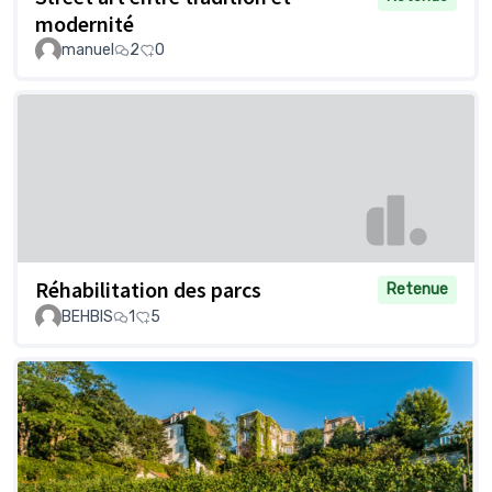
modernité
manuel
2
0
Réhabilitation des parcs
Retenue
BEHBIS
1
5