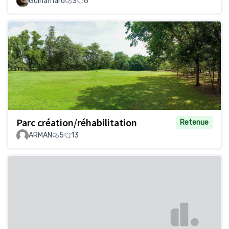
Guinamard
3
6
Parc création/réhabilitation
Retenue
ARMAN
5
13