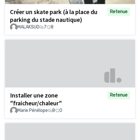
Créer un skate park (à la place du
Retenue
parking du stade nautique)
MALAKSUD
7
8
Installer une zone
Retenue
"fraicheur/chaleur"
Marie Pénélope
8
0