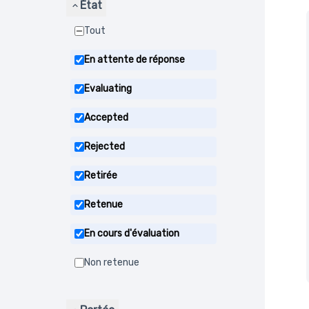
État
Tout
En attente de réponse
Evaluating
Accepted
Rejected
Retirée
Retenue
En cours d'évaluation
Non retenue