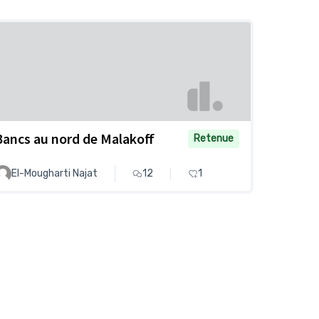
Bancs au nord de Malakoff
Retenue
El-Mougharti Najat
12
1