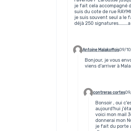
je fait cela accompagné de
suis du cote de rue RAYM
je suis souvent seul a le 
déjà 250 signatures........a
Antoine Malakoffois
09/10
Commentaire 109 (réponse a
Bonjour, je vous env
viens d'arriver à Mal
contreras cortes
09
Commentaire 110 (répo
Bonsoir , oui c'e
aujourd'hui j'ét
voici mon mail 
donnerai mon Nu
je fait du porte 