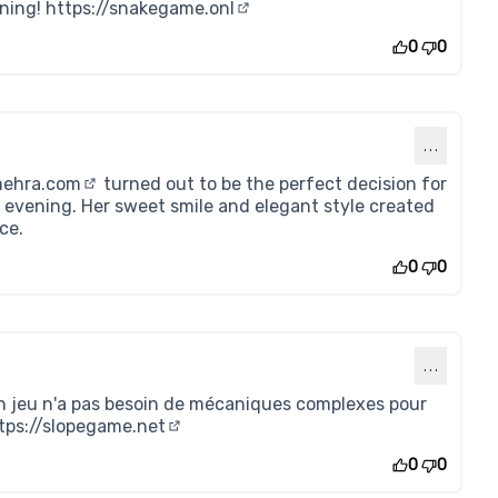
nning!
https://snakegame.onl
(Lien externe)
0
0
…
mehra.com
turned out to be the perfect decision for
(Lien externe)
e evening. Her sweet smile and elegant style created
ce.
0
0
…
n jeu n'a pas besoin de mécaniques complexes pour
tps://slopegame.net
(Lien externe)
0
0