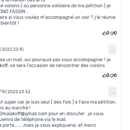
 voisins ( ou personne solidaire de ma pétition ) je
OND FASSIN .
faire si vous voulez m'accompagné un soir ? j'ai réunie
 bientôt !
0
0
/2022 23:10
…
u commentaire 102)
oie un mail, oui pourquoi pas vous accompagner ! je
akoff, ce sera l'occasion de rencontrer des voisins
0
0
/10/2022 23:32
…
nse au commentaire 109)
st super car je suis seul ( des fois ) a faire ma pétition.
ais au marché !
30malakoff@gmail.com pour en discuter , je vous
emro de téléphone via le mail.
a porte........mais je vous expliquerai. et merci