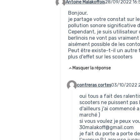
Antoine Malakoffois
28/09/2022 16:
Commentaire 100
Bonjour,
je partage votre constat sur le
pollution sonore significative
Cependant, je suis utilisateur 
berlinois ne vont pas vraiment
aisément possible de les conto
Peut être existe-t-il un autre 
plus d'effet sur les scooters
Masquer la réponse
contreras cortes
03/10/2022 
Commentaire 102 (réponse au co
oui tous a fait des ralent
scooters ne puissent pas 
d'ailleurs j'ai commencé a
marché )
si vous voulez je peux vous
30malakoff@gmail.com
je fait du porte a porte d
l'avenue P Larousse jusqu