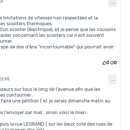
51
…
s limitations de vitesses non respectées et la
 des scooters thermiques.
d'un scooter (électrique), et je pense que les coussins
 aider concernant les scooters car il est souvent
urner.
type de dos d'âne "incontournable" qui pourrait avoir
0
0
22:55
…
mmentaire 100)
isseurs sur tous le long de l'avenue afin que les
les contourner .
 faire une pétition ( et je serais dimanche matin au
 l'envoyer par mail , sinon voici le mien :
epuis la rue LEGRAND ( sur les deux coté des rues de
'a la maison des arts.