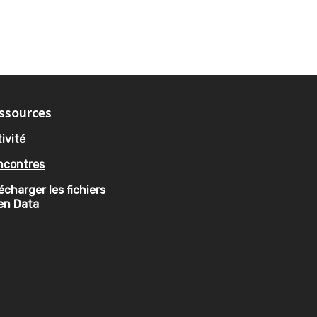
ssources
ivité
ncontres
écharger les fichiers
en Data