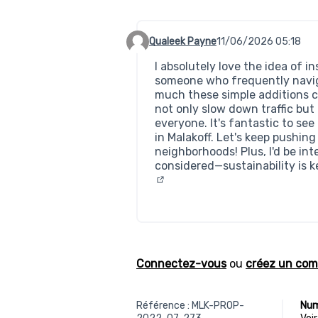
Qualeek Payne
11/06/2026 05:18
Commentaire 974
I absolutely love the idea of i
someone who frequently navig
much these simple additions 
not only slow down traffic but
everyone. It's fantastic to se
in Malakoff. Let's keep pushing
neighborhoods! Plus, I'd be int
considered—sustainability is k
(Lien externe)
Connectez-vous
ou
créez un com
Référence : MLK-PROP-
Num