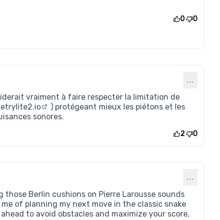
0
0
…
iderait vraiment à faire respecter la limitation de
etrylite2.io
) protégeant mieux les piétons et les
(Lien externe)
nuisances sonores.
2
0
…
ing those Berlin cushions on Pierre Larousse sounds
s me of planning my next move in the classic snake
k ahead to avoid obstacles and maximize your score,