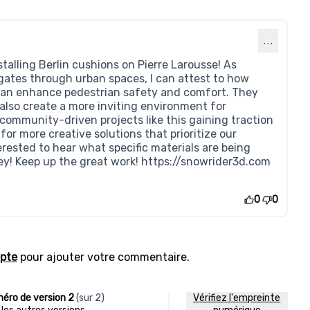
…
nstalling Berlin cushions on Pierre Larousse! As
ates through urban spaces, I can attest to how
can enhance pedestrian safety and comfort. They
 also create a more inviting environment for
e community-driven projects like this gaining traction
 for more creative solutions that prioritize our
erested to hear what specific materials are being
ey! Keep up the great work!
https://snowrider3d.com
0
0
pte
pour ajouter votre commentaire.
éro de version 2
(sur 2)
Vérifiez l'empreinte