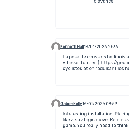
d'avance.
Kenneth Hall
13/01/2026 10:36
Commentaire 771
La pose de coussins berlinois a
vitesse, tout en (
https://geom
cyclistes et en réduisant les 
GabrielKelly
16/01/2026 08:59
Commentaire 772
Interesting installation! Plac
like a strategic move. Remind
game. You really need to thin