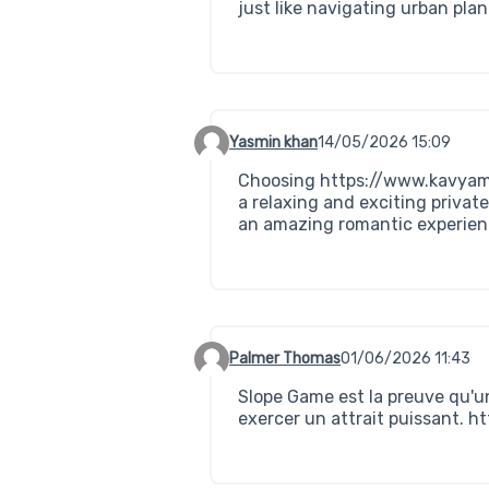
just like navigating urban pla
Yasmin khan
14/05/2026 15:09
Commentaire 890
Choosing
https://www.kavya
a relaxing and exciting privat
an amazing romantic experien
Palmer Thomas
01/06/2026 11:43
Commentaire 969
Slope Game est la preuve qu'u
exercer un attrait puissant.
ht