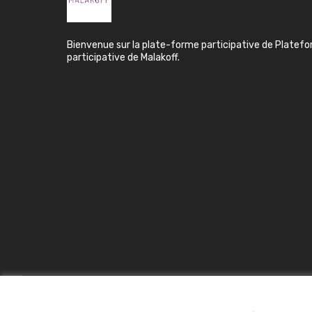
Bienvenue sur la plate-forme participative de Platef
participative de Malakoff.
Conditions d'utilisation
Paramètres des cookies