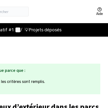
Aide
Menu utilisateur
atif #1
/
💡Projets déposés
ue parce que :
 les critères sont remplis.
eux d’extérieur dans les parcs