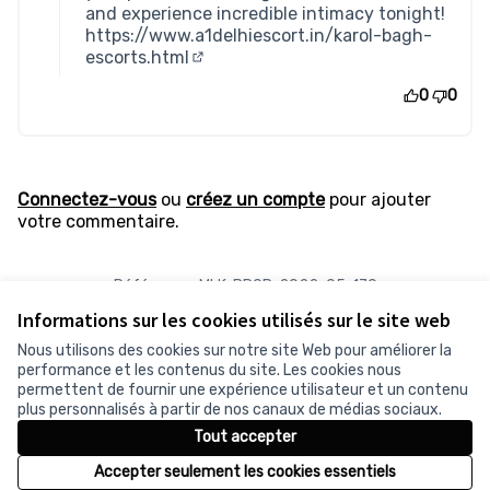
and experience incredible intimacy tonight!
https://www.a1delhiescort.in/karol-bagh-
escorts.html
(Lien externe)
0
0
Connectez-vous
ou
créez un compte
pour ajouter
votre commentaire.
Référence : MLK-PROP-2022-05-170
Numéro de version 1
(sur 1)
voir les autres versions
Informations sur les cookies utilisés sur le site web
Vérifiez l'empreinte numérique
Nous utilisons des cookies sur notre site Web pour améliorer la
performance et les contenus du site. Les cookies nous
permettent de fournir une expérience utilisateur et un contenu
Conditions d'utilisation
plus personnalisés à partir de nos canaux de médias sociaux.
Paramètres des cookies
Tout accepter
Accepter seulement les cookies essentiels