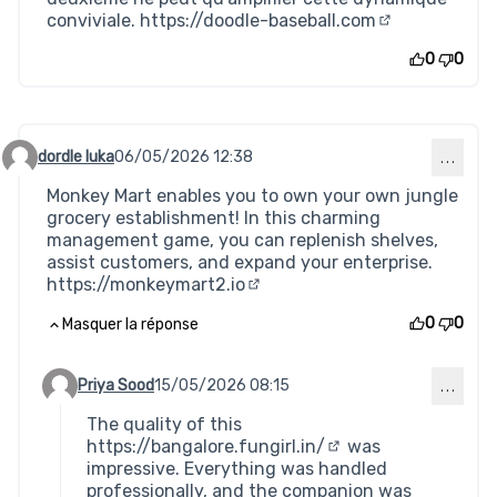
conviviale.
https://doodle-baseball.com
(Lien externe)
0
0
dordle luka
06/05/2026 12:38
…
Commentaire 882
Monkey Mart enables you to own your own jungle
grocery establishment! In this charming
management game, you can replenish shelves,
assist customers, and expand your enterprise.
https://monkeymart2.io
(Lien externe)
0
0
Masquer la réponse
Priya Sood
15/05/2026 08:15
…
Commentaire 891 (réponse au commentaire 882)
The quality of this
https://bangalore.fungirl.in/
was
(Lien externe)
impressive. Everything was handled
professionally, and the companion was