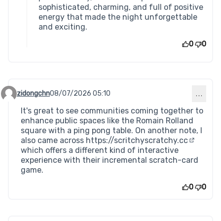
sophisticated, charming, and full of positive
energy that made the night unforgettable
and exciting.
0
0
zidongchn
08/07/2026 05:10
…
Commentaire 1017
It's great to see communities coming together to
enhance public spaces like the Romain Rolland
square with a ping pong table. On another note, I
also came across
https://scritchyscratchy.cc
(Lien ex
which offers a different kind of interactive
experience with their incremental scratch-card
game.
0
0