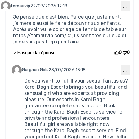
tomauvip
22/07/2026 12:18
…
Commentaire 1026
Je pense que c'est bien. Parce que justement,
j'aimerais aussi le faire découvrir aux enfants.
Après avoir vu le coloriage de tennis de table sur
https://tomauvip.com/
, ils sont très curieux et
(Lien externe)
je ne sais pas trop quoi faire.
0
0
Masquer la réponse
Gurgaon Girls
28/07/2026 13:18
…
Commentaire 1029 (réponse au commentaire 1026)
Do you want to fulfill your sexual fantasies?
Karol Bagh Escorts brings you beautiful and
sensual girl who are experts at providing
pleasure. Our escorts in Karol Bagh
guarantee complete satisfaction. Book
through the Karol Bagh Escorts service for
private and professional encounters.
Beautiful girl are available right now
through the Karol Bagh escort service. Find
your perfect Karol Bagh escort in New Delhi