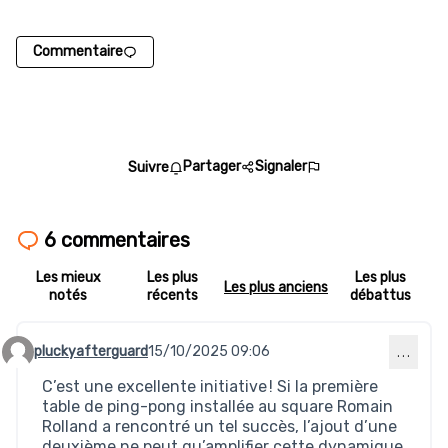
Commentaire
Partager
Signaler
Suivre
6 commentaires
Les mieux
Les plus
Les plus
Les plus anciens
notés
récents
débattus
pluckyafterguard
15/10/2025 09:06
…
Commentaire 564
C’est une excellente initiative ! Si la première
table de ping-pong installée au square Romain
Rolland a rencontré un tel succès, l’ajout d’une
deuxième ne peut qu’amplifier cette dynamique