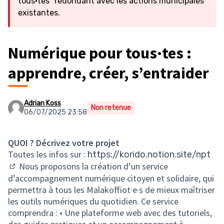
tous·tes” redondant avec les actions municipales
existantes.
Numérique pour tous·tes :
apprendre, créer, s’entraider
Adrian Koss
Non retenue
06/07/2025 23:58
QUOI ? Décrivez votre projet
Toutes les infos sur :
https://korido.notion.site/npt
Nous proposons la création d’un service
(Lien externe)
d’accompagnement numérique citoyen et solidaire, qui
permettra à tous les Malakoffiot·e·s de mieux maîtriser
les outils numériques du quotidien. Ce service
comprendra : • Une plateforme web avec des tutoriels,