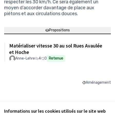
respecter les 30 km/h. Ce sera également un
moyen d’accorder davantage de place aux
piétons et aux circulations douces.
Propositions
Matérialiser vitesse 30 au sol Rues Avaulée
et Hoche
Anne-Lehre
4
0
Retenue
Aménagement
Filtrer les résul
Budget
Informations sur les cookies utilisés sur le site web