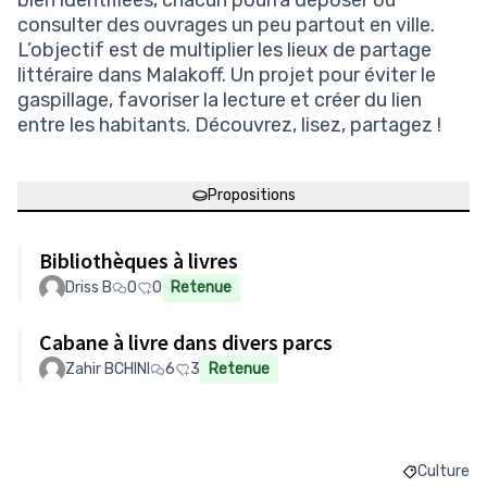
bien identifiées, chacun pourra déposer ou
consulter des ouvrages un peu partout en ville.
L’objectif est de multiplier les lieux de partage
littéraire dans Malakoff. Un projet pour éviter le
gaspillage, favoriser la lecture et créer du lien
entre les habitants. Découvrez, lisez, partagez !
Propositions
Bibliothèques à livres
Driss B
0
0
Retenue
Cabane à livre dans divers parcs
Zahir BCHINI
6
3
Retenue
Culture
Filtrer le