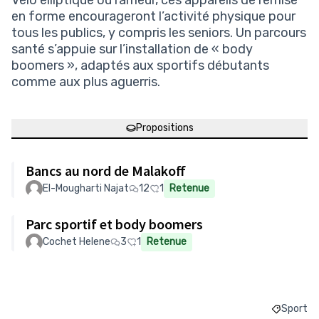
Vélo elliptique ou rameur, ces appareils de remise
en forme encourageront l’activité physique pour
tous les publics, y compris les seniors. Un parcours
santé s’appuie sur l’installation de « body
boomers », adaptés aux sportifs débutants
comme aux plus aguerris.
Propositions
Bancs au nord de Malakoff
El-Mougharti Najat
12
1
Retenue
Parc sportif et body boomers
Cochet Helene
3
1
Retenue
Sport
Filtrer l