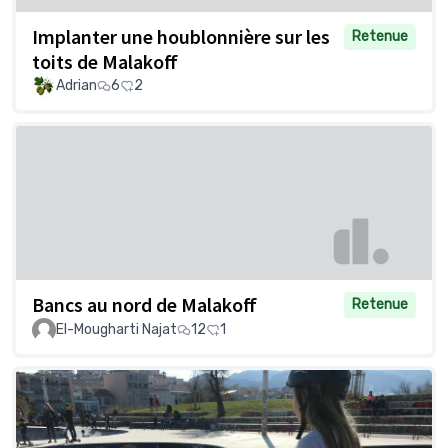
Implanter une houblonnière sur les
Retenue
toits de Malakoff
Adrian
6
2
Bancs au nord de Malakoff
Retenue
El-Mougharti Najat
12
1