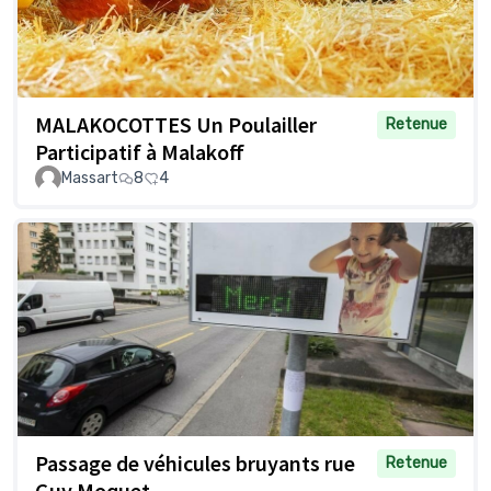
MALAKOCOTTES Un Poulailler
Retenue
Participatif à Malakoff
Massart
8
4
Passage de véhicules bruyants rue
Retenue
Guy Moquet