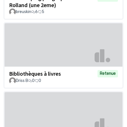
Rolland (une 2eme)
breuskin
6
5
Bibliothèques à livres
Retenue
Driss B
0
0