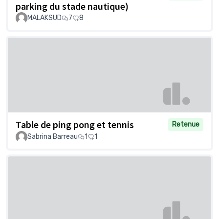
parking du stade nautique)
MALAKSUD
7
8
Table de ping pong et tennis
Retenue
Sabrina Barreau
1
1