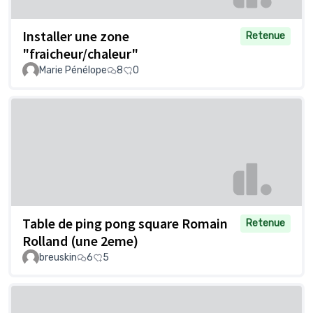
Installer une zone
Retenue
"fraicheur/chaleur"
Marie Pénélope
8
0
Table de ping pong square Romain
Retenue
Rolland (une 2eme)
breuskin
6
5