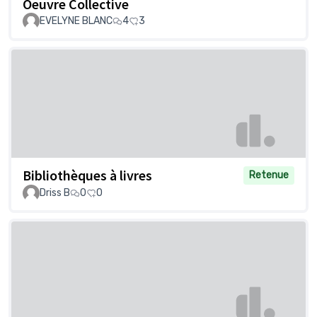
Oeuvre Collective
EVELYNE BLANC
4
3
Bibliothèques à livres
Retenue
Driss B
0
0