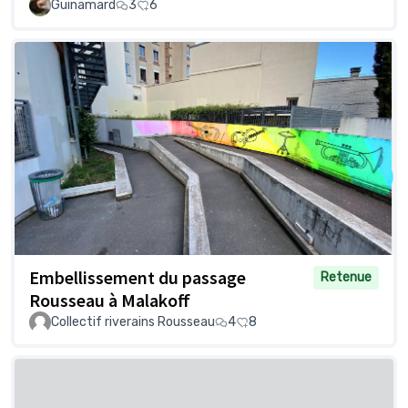
Guinamard
3
6
Embellissement du passage
Retenue
Rousseau à Malakoff
Collectif riverains Rousseau
4
8