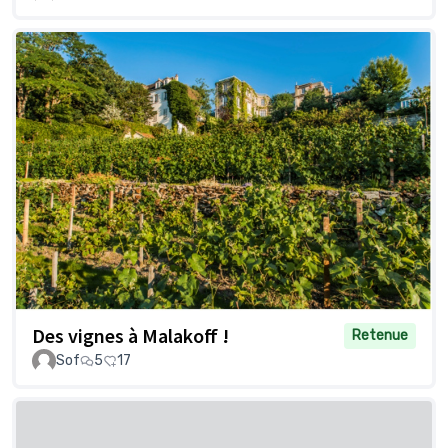
Des vignes à Malakoff !
Retenue
Sof
5
17