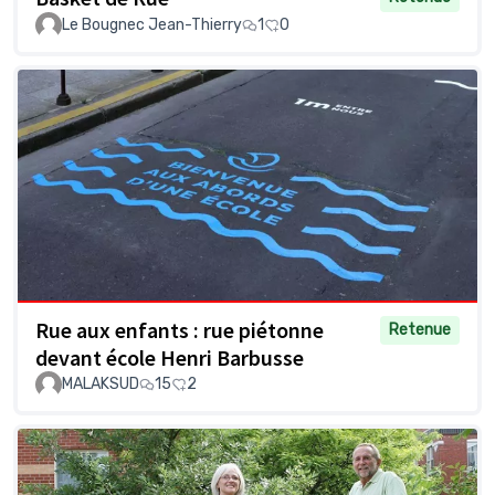
Le Bougnec Jean-Thierry
1
0
Rue aux enfants : rue piétonne
Retenue
devant école Henri Barbusse
MALAKSUD
15
2