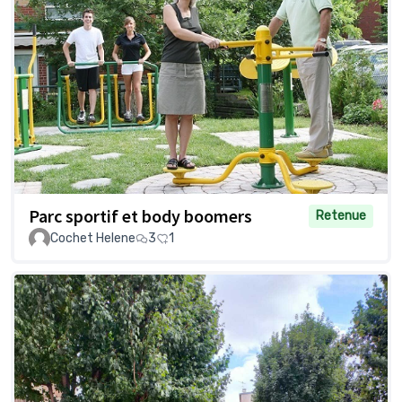
Parc sportif et body boomers
Retenue
Cochet Helene
3
1