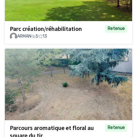
Parc création/réhabilitation
Retenue
ARMAN
5
13
Parcours aromatique et floral au
Retenue
square du tir