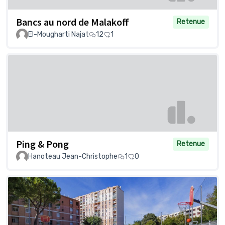
Bancs au nord de Malakoff
Retenue
El-Mougharti Najat
12
1
Ping & Pong
Retenue
Hanoteau Jean-Christophe
1
0