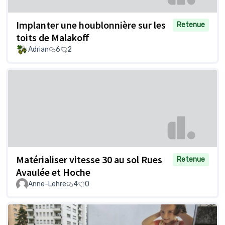
Implanter une houblonnière sur les
Retenue
toits de Malakoff
Adrian
6
2
Matérialiser vitesse 30 au sol Rues
Retenue
Avaulée et Hoche
Anne-Lehre
4
0