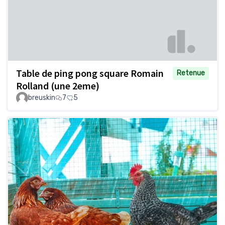
Table de ping pong square Romain
Retenue
Rolland (une 2eme)
breuskin
7
5