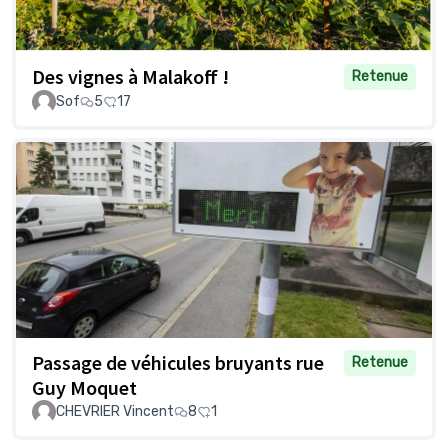
Des vignes à Malakoff !
Retenue
Sof
5
17
Passage de véhicules bruyants rue
Retenue
Guy Moquet
CHEVRIER Vincent
8
1