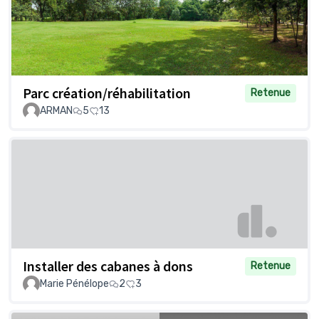
Parc création/réhabilitation
Retenue
ARMAN
5
13
Installer des cabanes à dons
Retenue
Marie Pénélope
2
3