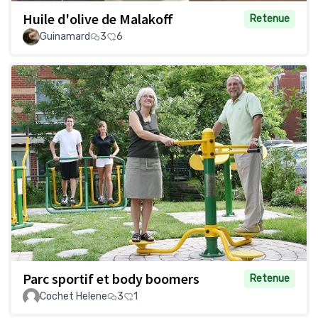
Huile d'olive de Malakoff
Retenue
Guinamard
3
6
Parc sportif et body boomers
Retenue
Cochet Helene
3
1