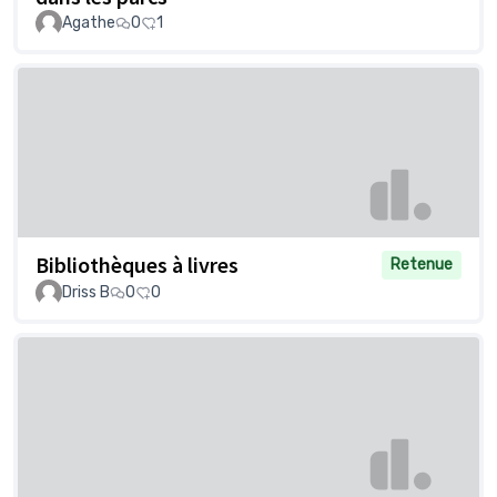
Agathe
0
1
Bibliothèques à livres
Retenue
Driss B
0
0