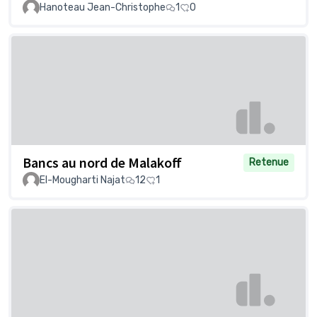
Hanoteau Jean-Christophe
1
0
Bancs au nord de Malakoff
Retenue
El-Mougharti Najat
12
1