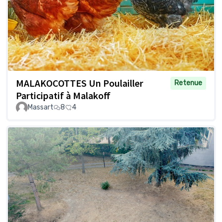
MALAKOCOTTES Un Poulailler
Retenue
Participatif à Malakoff
Massart
8
4