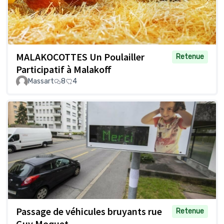
MALAKOCOTTES Un Poulailler
Retenue
Participatif à Malakoff
Massart
8
4
Passage de véhicules bruyants rue
Retenue
Guy Moquet