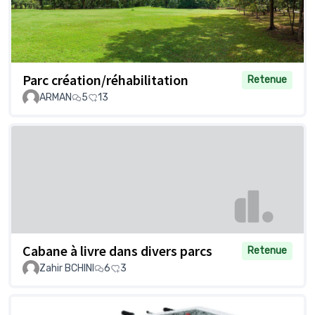
Parc création/réhabilitation
Retenue
ARMAN
5
13
Cabane à livre dans divers parcs
Retenue
Zahir BCHINI
6
3