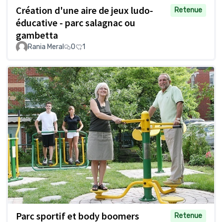
Création d'une aire de jeux ludo-
Retenue
éducative - parc salagnac ou
gambetta
Rania Meral
0
1
Parc sportif et body boomers
Retenue