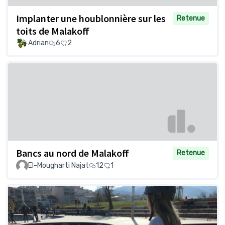
Implanter une houblonnière sur les
Retenue
toits de Malakoff
Adrian
6
2
Bancs au nord de Malakoff
Retenue
El-Mougharti Najat
12
1