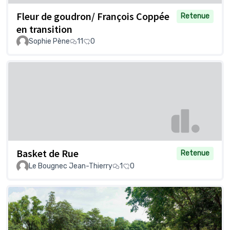
Fleur de goudron/ François Coppée
Retenue
en transition
Sophie Pène
11
0
Basket de Rue
Retenue
Le Bougnec Jean-Thierry
1
0