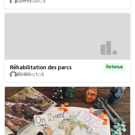
Guffroy
0
3
Réhabilitation des parcs
Retenue
BEHBIS
1
5