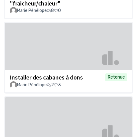
"fraicheur/chaleur"
Marie Pénélope
8
0
Installer des cabanes à dons
Retenue
Marie Pénélope
2
3