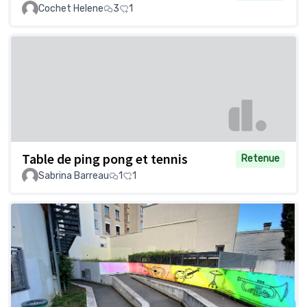
Cochet Helene
3
1
Table de ping pong et tennis
Retenue
Sabrina Barreau
1
1