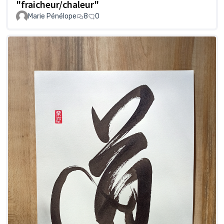
"fraicheur/chaleur"
Marie Pénélope
8
0