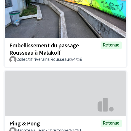
Embellissement du passage
Retenue
Rousseau à Malakoff
Collectif riverains Rousseau
4
8
Ping & Pong
Retenue
Hanoteau Jean-Christophe
1
0