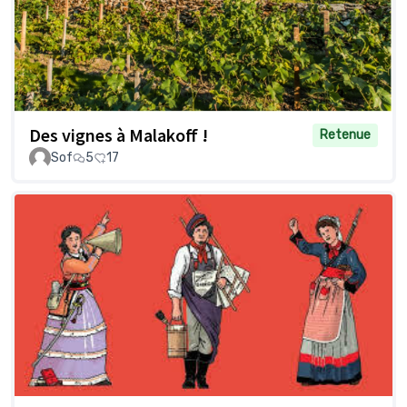
Des vignes à Malakoff !
Retenue
Sof
5
17