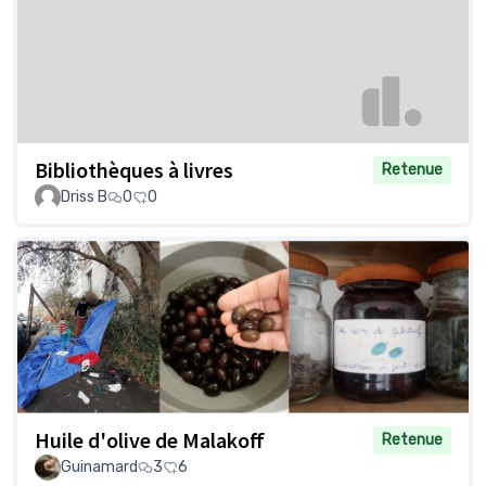
Bibliothèques à livres
Retenue
Driss B
0
0
Huile d'olive de Malakoff
Retenue
Guinamard
3
6