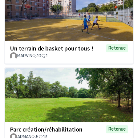
Un terrain de basket pour tous !
Retenue
MARVIN
10
1
Parc création/réhabilitation
Retenue
ARMAN
5
13