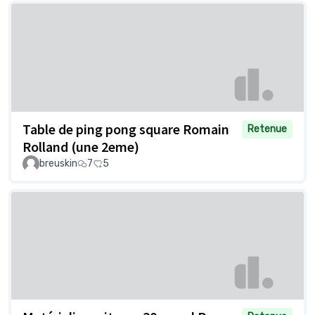
Table de ping pong square Romain
Retenue
Rolland (une 2eme)
breuskin
7
5