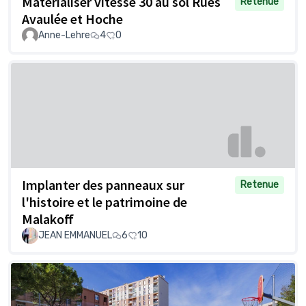
Matérialiser vitesse 30 au sol Rues
Retenue
Avaulée et Hoche
Anne-Lehre
4
0
Implanter des panneaux sur
Retenue
l'histoire et le patrimoine de
Malakoff
JEAN EMMANUEL
6
10