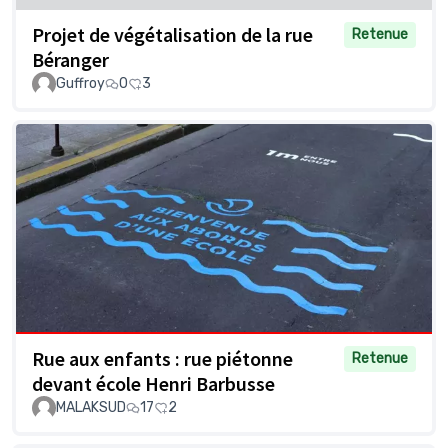
Projet de végétalisation de la rue
Retenue
Béranger
Guffroy
0
3
Rue aux enfants : rue piétonne
Retenue
devant école Henri Barbusse
MALAKSUD
17
2