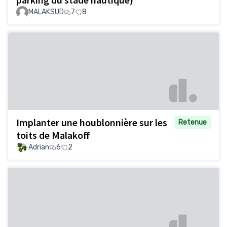
MALAKSUD
7
8
Implanter une houblonnière sur les
Retenue
toits de Malakoff
Adrian
6
2