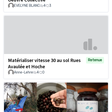
EVELYNE BLANC
4
3
Matérialiser vitesse 30 au sol Rues
Retenue
Avaulée et Hoche
Anne-Lehre
4
0