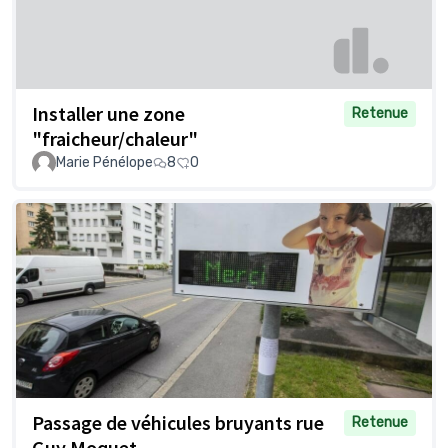
Installer une zone
Retenue
"fraicheur/chaleur"
Marie Pénélope
8
0
Passage de véhicules bruyants rue
Retenue
Guy Moquet