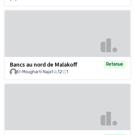
Bancs au nord de Malakoff
Retenue
El-Mougharti Najat
12
1