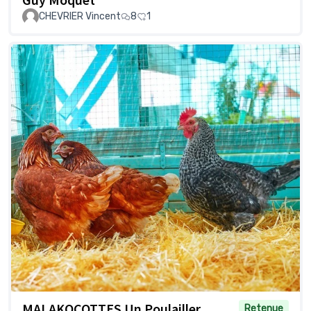
CHEVRIER Vincent
8
1
MALAKOCOTTES Un Poulailler
Retenue