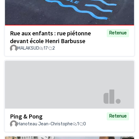
Rue aux enfants : rue piétonne
Retenue
devant école Henri Barbusse
MALAKSUD
17
2
Ping & Pong
Retenue
Hanoteau Jean-Christophe
1
0