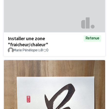
Installer une zone
Retenue
"fraicheur/chaleur"
Marie Pénélope
8
0