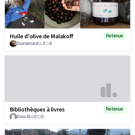
Huile d'olive de Malakoff
Retenue
Guinamard
3
6
Bibliothèques à livres
Retenue
Driss B
0
0