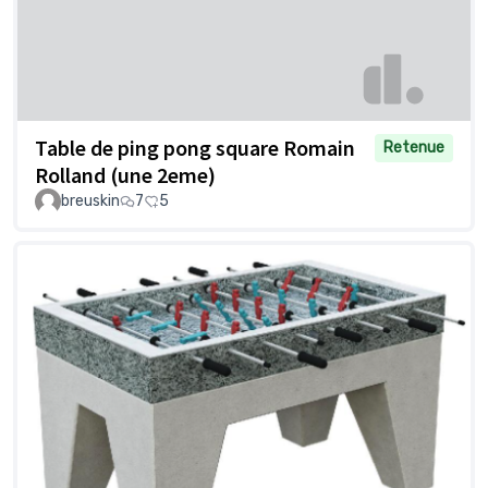
Table de ping pong square Romain
Retenue
Rolland (une 2eme)
breuskin
7
5