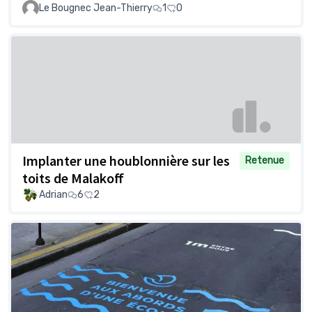
Le Bougnec Jean-Thierry
1
0
Implanter une houblonnière sur les
Retenue
toits de Malakoff
Adrian
6
2