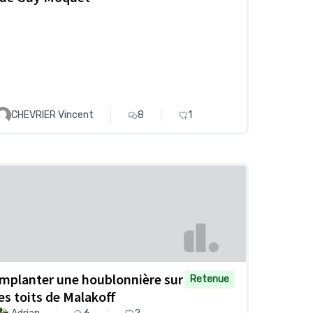
CHEVRIER Vincent
8
1
Implanter une houblonnière sur
Retenue
les toits de Malakoff