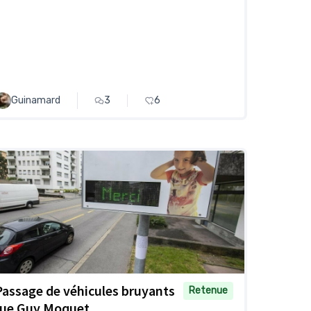
Guinamard
3
6
Passage de véhicules bruyants
Retenue
rue Guy Moquet