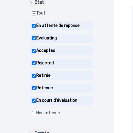
État
Tout
En attente de réponse
Evaluating
Accepted
Rejected
Retirée
Retenue
En cours d'évaluation
Non retenue