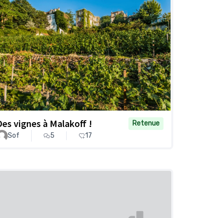
Des vignes à Malakoff !
Retenue
Sof
5
17