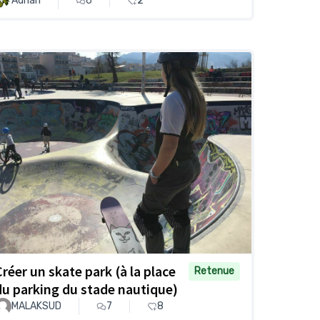
Adrian
6
2
Créer un skate park (à la place
Retenue
du parking du stade nautique)
MALAKSUD
7
8