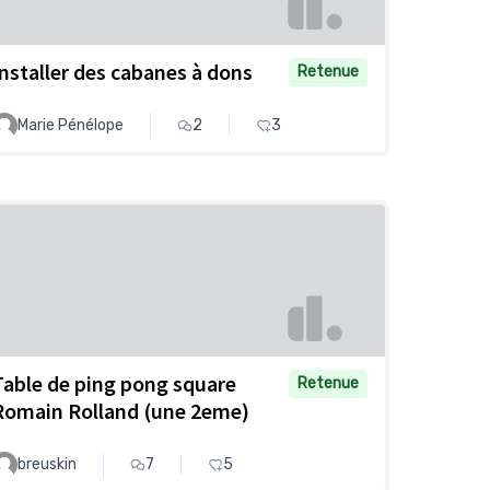
Installer des cabanes à dons
Retenue
Marie Pénélope
2
3
Table de ping pong square
Retenue
Romain Rolland (une 2eme)
breuskin
7
5