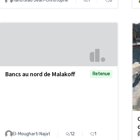
Hanoteau Jean-Christophe
1
0
Bancs au nord de Malakoff
Retenue
El-Mougharti Najat
12
1