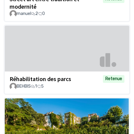
modernité
manuel
2
0
Réhabilitation des parcs
Retenue
BEHBIS
1
5