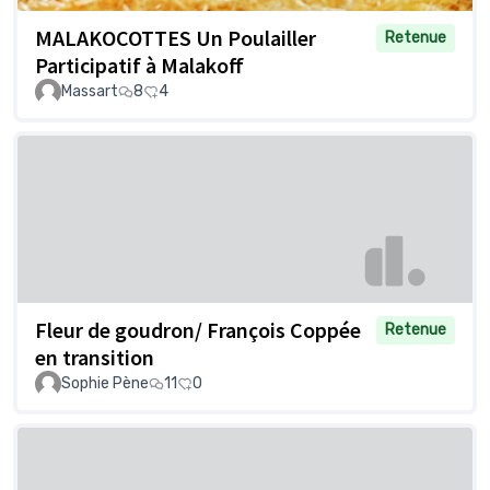
MALAKOCOTTES Un Poulailler
Retenue
Participatif à Malakoff
Massart
8
4
Fleur de goudron/ François Coppée
Retenue
en transition
Sophie Pène
11
0