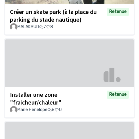
Créer un skate park (à la place du
Retenue
parking du stade nautique)
MALAKSUD
7
8
Installer une zone
Retenue
"fraicheur/chaleur"
Marie Pénélope
8
0