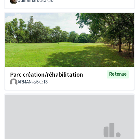
Guinamard
3
6
Parc création/réhabilitation
Retenue
ARMAN
5
13