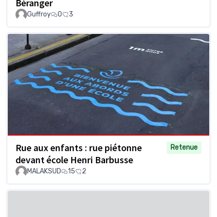
Béranger
Guffroy
0
3
Rue aux enfants : rue piétonne
Retenue
devant école Henri Barbusse
MALAKSUD
15
2