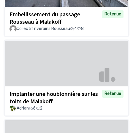
Embellissement du passage
Retenue
Rousseau à Malakoff
Collectif riverains Rousseau
4
8
Implanter une houblonnière sur les
Retenue
toits de Malakoff
Adrian
6
2