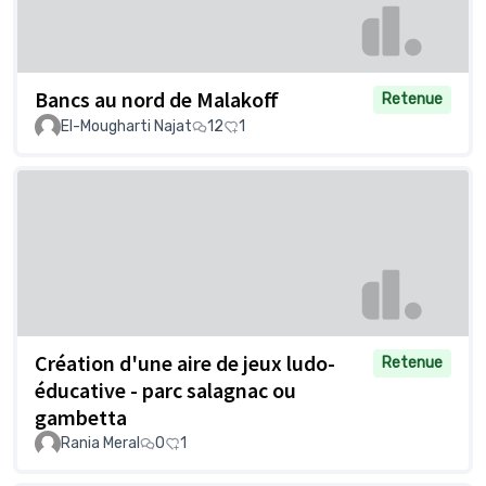
Bancs au nord de Malakoff
Retenue
El-Mougharti Najat
12
1
Création d'une aire de jeux ludo-
Retenue
éducative - parc salagnac ou
gambetta
Rania Meral
0
1