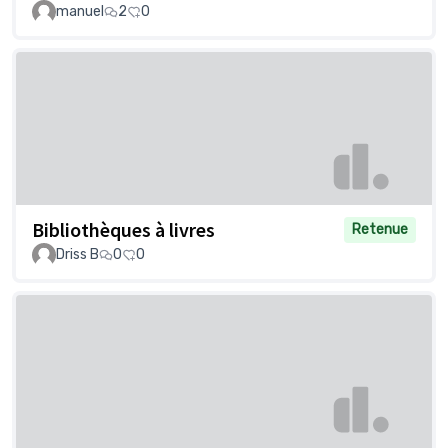
manuel
2
0
Bibliothèques à livres
Retenue
Driss B
0
0