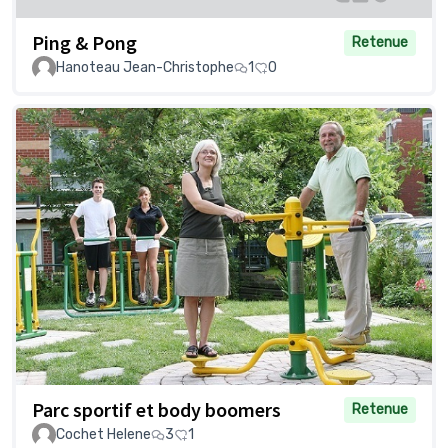
Ping & Pong
Retenue
Hanoteau Jean-Christophe
1
0
Parc sportif et body boomers
Retenue
Cochet Helene
3
1