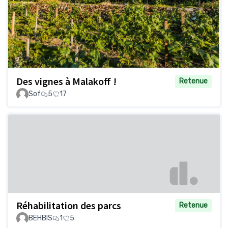
Des vignes à Malakoff !
Retenue
Sof
5
17
Réhabilitation des parcs
Retenue
BEHBIS
1
5