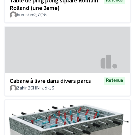
Table de ping pong square Romain
Retenue
Rolland (une 2eme)
breuskin
7
5
Cabane à livre dans divers parcs
Retenue
Zahir BCHINI
6
3