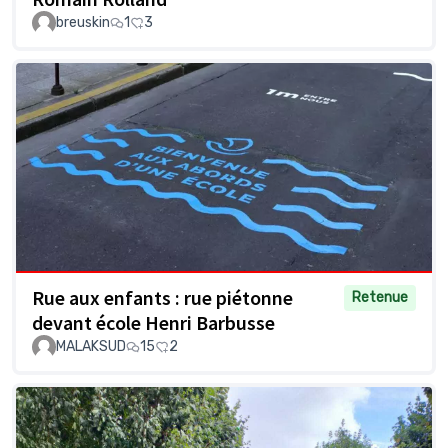
breuskin
1
3
Rue aux enfants : rue piétonne
Retenue
devant école Henri Barbusse
MALAKSUD
15
2