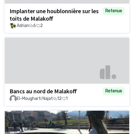
Implanter une houblonnière sur les
Retenue
toits de Malakoff
Adrian
6
2
Bancs au nord de Malakoff
Retenue
El-Mougharti Najat
12
1