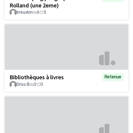
Rolland (une 2eme)
breuskin
6
5
Bibliothèques à livres
Retenue
Driss B
0
0