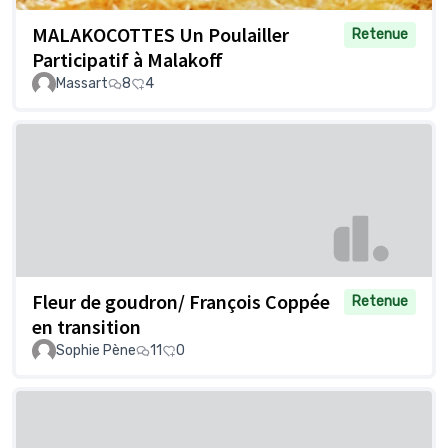
MALAKOCOTTES Un Poulailler
Retenue
Participatif à Malakoff
Massart
8
4
Fleur de goudron/ François Coppée
Retenue
en transition
Sophie Pène
11
0