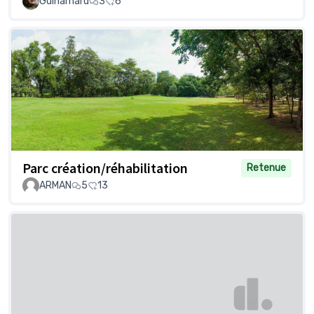
Guinamard
3
6
Parc création/réhabilitation
Retenue
ARMAN
5
13