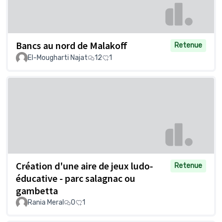
Bancs au nord de Malakoff
Retenue
El-Mougharti Najat
12
1
Création d'une aire de jeux ludo-
Retenue
éducative - parc salagnac ou
gambetta
Rania Meral
0
1