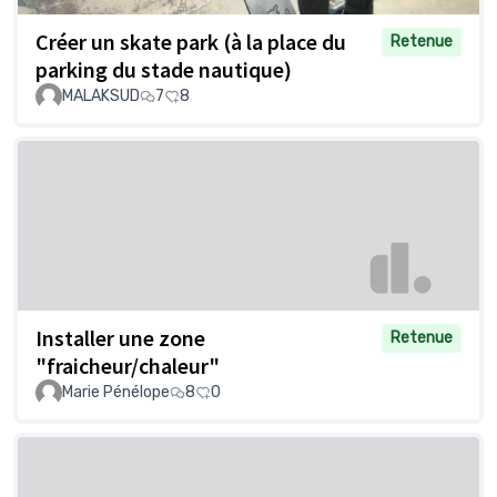
Créer un skate park (à la place du
Retenue
parking du stade nautique)
MALAKSUD
7
8
Installer une zone
Retenue
"fraicheur/chaleur"
Marie Pénélope
8
0