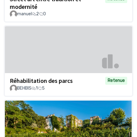
modernité
manuel
2
0
Réhabilitation des parcs
Retenue
BEHBIS
1
5