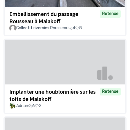
Embellissement du passage
Retenue
Rousseau à Malakoff
Collectif riverains Rousseau
4
8
Implanter une houblonnière sur les
Retenue
toits de Malakoff
Adrian
6
2