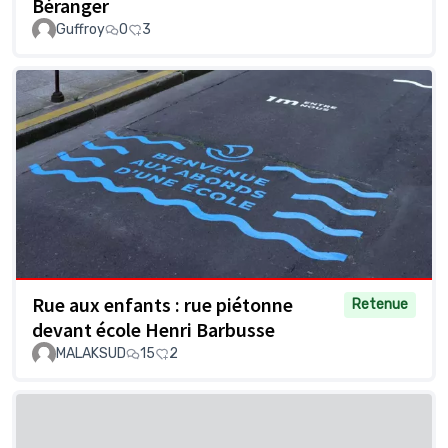
Béranger
Guffroy
0
3
Rue aux enfants : rue piétonne
Retenue
devant école Henri Barbusse
MALAKSUD
15
2