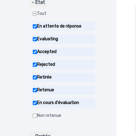
État
Tout
En attente de réponse
Evaluating
Accepted
Rejected
Retirée
Retenue
En cours d'évaluation
Non retenue