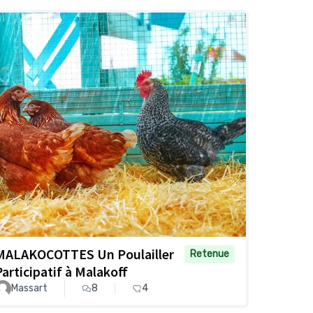
MALAKOCOTTES Un Poulailler
Retenue
Participatif à Malakoff
Massart
8
4