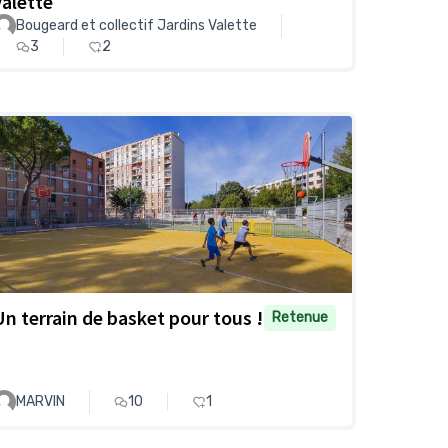
Valette
Bougeard et collectif Jardins Valette
3
2
Un terrain de basket pour tous !
Retenue
MARVIN
10
1