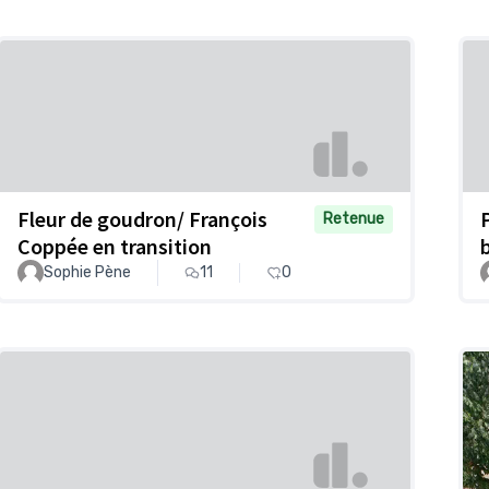
Fleur de goudron/ François
Retenue
Coppée en transition
Sophie Pène
11
0