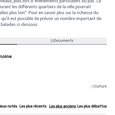
eaux, puis lors d"événements particuliers ou pas. La
rant les différents quartiers de la ville pourrait
lez plus loin". Pour en savoir plus sur la richesse du
qu'il est possible de prévoir un nombre important de
s balades ci-dessous.
Documents
imoine
Culture
Filtrer les résu
ieux notés
Les plus récents
Les plus anciens
Les plus débattus