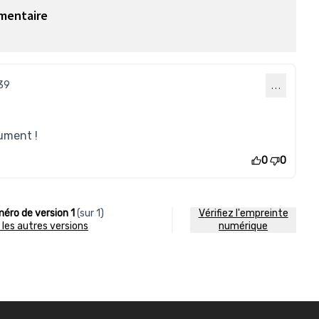
mentaire
39
…
lument !
0
0
éro de version 1
(sur 1)
Vérifiez l'empreinte
ir les autres versions
numérique