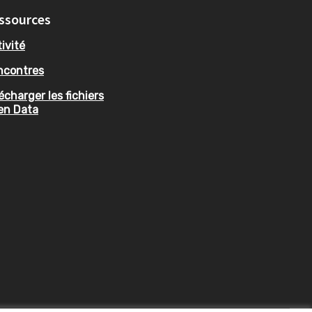
ssources
ivité
ncontres
écharger les fichiers
en Data